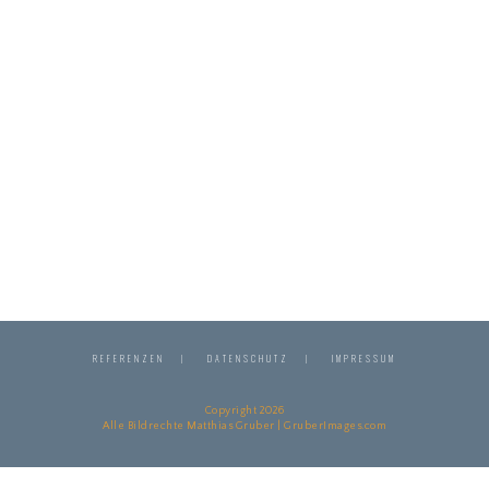
REFERENZEN
DATENSCHUTZ
IMPRESSUM
Copyright 2026
Alle Bildrechte Matthias Gruber | GruberImages.com