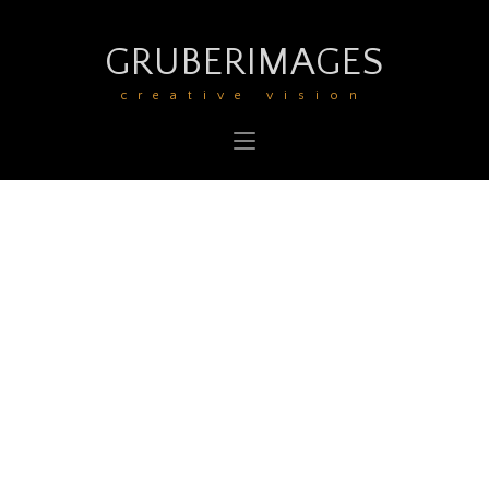
Hoppla! Diese Seite zeigt normalerweise Details für
Bildnachweise an, aber Sie haben noch keine Bilder geprüft.
GRUBERIMAGES
Bitte zögern Sie nicht weiter zu surfen. Danke für den Besuch.
creative vision