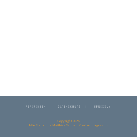
REFERENZEN
DATENSCHUTZ
IMPRESSUM
Copyright 2026
Alle Bildrechte Matthias Gruber | GruberImages.com