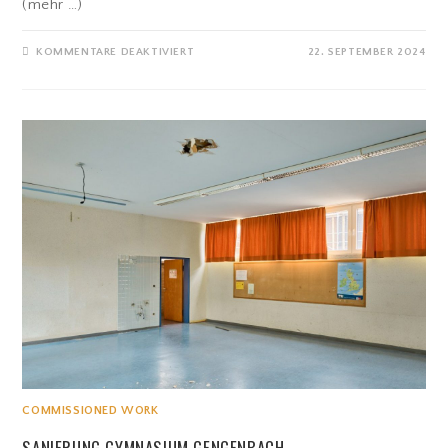
(mehr …)
FÜR
KOMMENTARE DEAKTIVIERT
22. SEPTEMBER 2024
FRANKFURTER
GOLF
CLUB
–
NEUBAU
DRIVING
RANGE
COMMISSIONED WORK
SANIERUNG GYMNASIUM GENGENBACH